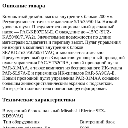
Описание товара
Компактный дизайн: высота внутренних блоков 200 мм.
Регулируемое статическое давление 5/15/35/50 Па. Низкий
уровень шума. Предусмотрен опциональный дренажный
насос — PAC-KE07DM-E. Охлаждение до –15°С (SUZ-
KA50/60/71VA2). Значительные возможности по длине
магистрали хладагента и перепаду высот. Пульт управления
не входит в комплект внутренних блоков
SEZKD25/35/50/60/71VAQ и заказывается отдельно.
Предусмотрен выбор из 3 вариантов: упрощенный проводной
пульт управления PAC-YT52CRA, новый проводной пульт
PAR-31MAA, а также комплект из беспроводного ИК-пульта
PAR-SL97A-E и приемника ИК-сигналов PAR-SA9CA-E.
Новый проводной пульт управления PAR-31MAA оснащен
большим жидкокристаллическим экраном с подсветкой.
Интерфейс пользователя полностью русифицирован.
Технические характеристики
Внутренний блок канальный Mitsubishi Electric SEZ-
KD50VAQ
Тип оборудования
Внутренний блок