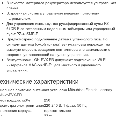
В качестве материала рекуператора используется ультратонка
пленка.
Встроенная система управления внешним приточным
нагревателем.
Для управления используется русифицированный пульт PZ-
61DR-E со встроенным недельным таймером или упрощенный
пульт PZ-43SMF-E.
Предусмотрено подключение датчика углекислого газа. По
сигналу датчика (сухой контакт) вентустановка переходит на
высокую скорость вращения вентилятора вне зависимости от
скорости, установленной на пульте управления.
Вентустановки LGH-RVX-ER допускают подключение Wi-Fi
интерфейса MAC-567IF-E1 для местного и удаленного
управления.
ехнические характеристики
нальная приточно-вытяжная установка Mitsubishi Electric Lossnay
GH-25RVX-ER
ток воздуха, м3/ч
250
араметры электропитания
220-240 В, 1 фаза, 50 Гц
сполнение корпуса
горизонтальное
ес
23 кг