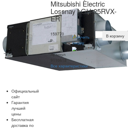
Mitsubishi Electric
Lossnay LGH-25RVX-
ER
159770
В корзину
Получить
р.
скидку
Артикул
9110618
Все характеристики
Официальный
сайт
Гарантия
лучшей
цены
Бесплатная
доставка по