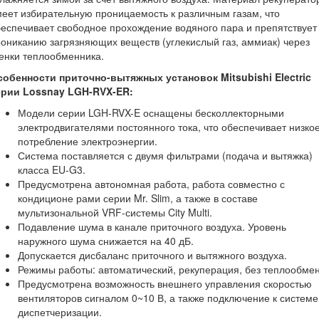
еет избирательную проницаемость к различным газам, что
еспечивает свободное прохождение водяного пара и препятствует
ониканию загрязняющих веществ (углекислый газ, аммиак) через
енки теплообменника.
собенности приточно-вытяжных установок Mitsubishi Electric
ерии Lossnay LGH-RVX-ER:
Модели серии LGH-RVX-E оснащены бесколлекторными
электродвигателями постоянного тока, что обеспечивает низко
потребление электроэнергии.
Система поставляется с двумя фильтрами (подача и вытяжка)
класса EU-G3.
Предусмотрена автономная работа, работа совместно с
кондиционе рами серии Mr. Slim, а также в составе
мультизональной VRF-системы City Multi.
Подавление шума в канале приточного воздуха. Уровень
наружного шума снижается на 40 дБ.
Допускается дисбаланс приточного и вытяжного воздуха.
Режимы работы: автоматический, рекуперация, без теплообмен
Предусмотрена возможность внешнего управления скоростью
вентиляторов сигналом 0~10 В, а также подключение к системе
диспетчеризации.