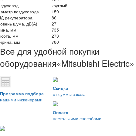
оздуховод
круглый
иаметр воздуховода
150
ПД рекуператора
86
овень шума, дБ(А)
27
лина, мм
735
ысота, мм
273
ирина, мм
780
Все для удобной покупки
оборудования
«Mitsubishi Electric»
Скидки
Программа подбора
от суммы заказа
нашими инженерами
Оплата
несколькими способами