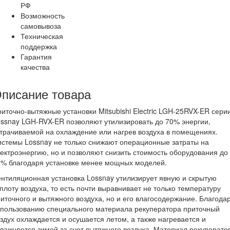
РФ
Возможность
самовывоза
Техническая
поддержка
Гарантия
качества
писание товара
иточно-вытяжные установки Mitsubishi Electric LGH-25RVX-ER сери
ssnay LGH-RVX-ER позволяют утилизировать до 70% энергии,
трачиваемой на охлаждение или нагрев воздуха в помещениях.
стемы Lossnay не только снижают операционные затраты на
ектроэнергию, но и позволяют снизить стоимость оборудования до
0% благодаря установке менее мощных моделей.
нтиляционная установка Lossnay утилизирует явную и скрытую
плоту воздуха, то есть почти выравнивает не только температуру
иточного и вытяжного воздуха, но и его влагосодержание. Благода
спользованию специального материала рекуператора приточный
здух охлаждается и осушается летом, а также нагревается и
лажняется зимой за счет вытяжного воздуха. Материал рекуперато