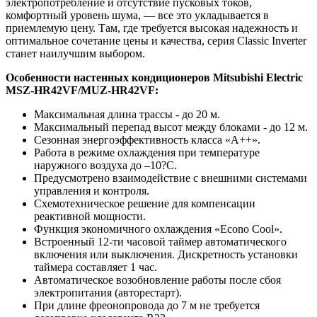
электропотребление и отсутствие пусковых токов,
комфортный уровень шума, — все это укладывается в
приемлемую цену. Там, где требуется высокая надежность и
оптимальное сочетание цены и качества, серия Classic Inverter
станет наилучшим выбором.
Особенности настенных кондиционеров Mitsubishi Electric
MSZ-HR42VF/MUZ-HR42VF:
Максимальная длина трассы - до 20 м.
Максимальный перепад высот между блоками - до 12 м.
Сезонная энергоэффективность класса «А++».
Работа в режиме охлаждения при температуре
наружного воздуха до –10?C.
Предусмотрено взаимодействие с внешними системами
управления и контроля.
Схемотехническое решение для компенсации
реактивной мощности.
Функция экономичного охлаждения «Econo Cool».
Встроенный 12-ти часовой таймер автоматического
включения или выключения. Дискретность установки
таймера составляет 1 час.
Автоматическое возобновление работы после сбоя
электропитания (авторестарт).
При длине фреонопровода до 7 м не требуется