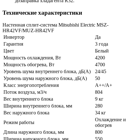
дозаправка хладагента R32.
Технические характеристики
Настенная сплит-система Mitsubishi Electric MSZ-
HR42VF/MUZ-HR42VF
Инвертор
Да
Гарантия
3 года
Цвет
Белый
Мощность охлаждения, Вт
4200
Мощность обогрева, Вт
4700
Уровень шума внутреннего блока, дБ(А)
24/45
Уровень шума наружного блока, дБ(А)
50
Класс энергопотребления
A++/A+
Поток воздуха, м3/ч
804
Вес внутреннего блока
9 кг
Ширина внутреннего блока, мм
280
Вес наружного блока
34 кг
Охлаждение и
Режим работы
обогрев
Длина наружного блока, мм
800
Ширина наружного блока, мм
550