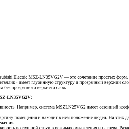
tsubishi Electric MSZ-LN35VG2V — это сочетание простых форм
еталлик» имеет глубинную структуру и прозрачный верхний сло
а без прозрачного верхнего слоя.
 MSZ-LN35VG2V:
ивность. Например, система MSZLN25VG2 имеет сезонный коэф
артину помещения и находит в нем положение людей. На этих 
ежения.
корость воздушной струи в режимах охлаждения и нагрева. Раз