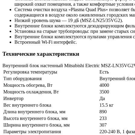
широкий охват помещения, а также комфортные условия 
Система очистки воздуха «Plasma Quad Plus» позволяет б
содержащиеся в воздухе около оживленных городских м
Низкий уровень шума — 19 дБ (MSZ-LN25/35VG2).
Внутренние блоки комплектуются дезодорирующим фильт
Установка на старые трубопроводы: при замене старых с
Внутренние блоки комплектуются пультами управления с
Встроенный Wi-Fi интерфейс.
Технические характеристики
Внутренний блок настенный Mitsubishi Electric MSZ-LN35VG2
Регулировка температуры
Есть
Тип оборудования
Внутренний бло
Мощность обогрева, Вт
4000
Мощность охлаждения, Вт
3500
Инвертор
Да
Вес внутреннего блока
15.5 кг
Длина внутреннего блока, мм
890
Высота внутреннего блока, мм
233
Ширина внутреннего блока, мм
307
Параметры электропитания
220-240 В, 1 фаза