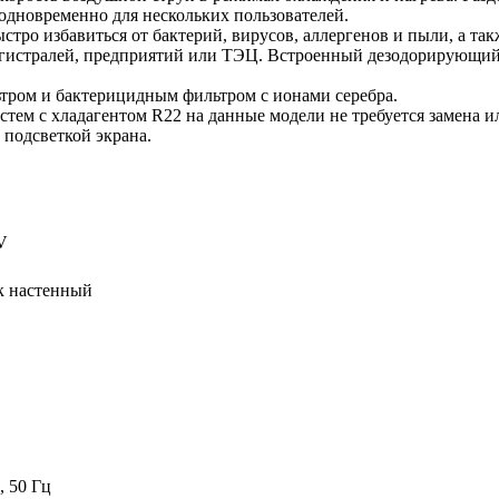
одновременно для нескольких пользователей.
ыстро избавиться от бактерий, вирусов, аллергенов и пыли, а т
агистралей, предприятий или ТЭЦ. Встроенный дезодорирующий 
ром и бактерицидным фильтром с ионами серебра.
истем с хладагентом R22 на данные модели не требуется замена 
 подсветкой экрана.
V
к настенный
, 50 Гц