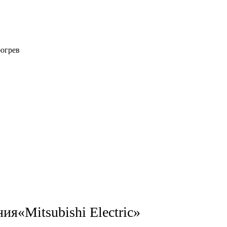
огрев
ния
«Mitsubishi Electric»