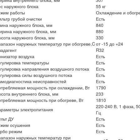
с наружного блока
55 кг
ежим работы
Охлаждение и обогр
льтр грубой очистки
Есть
ина наружного блока, мм
840
рина наружного блока, мм
880
сота наружного блока, мм
330
апазон наружных температур при обогреве,C
от -15 до +24
ладагент
R32
низатор воздуха
Есть
гулировка температуры
Есть
гулировка направления воздушного потока
Есть
гулировка силы воздушного потока
Есть
амодиагностика неисправностей
Есть
отребляемая мощность при охлаждении, Вт
1790
сота внутреннего блока, мм
233
требляемая мощность при обогреве, Вт
1810
220-240 В, 1 фаза, 5
араметры электропитания
Гц
льт ДУ
Есть
ежим осушения
Есть
урбо режим
Есть
иапазон наружных температур при