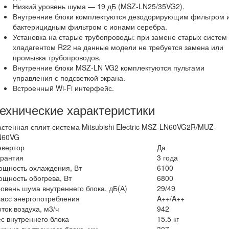
Низкий уровень шума — 19 дБ (MSZ-LN25/35VG2).
Внутренние блоки комплектуются дезодорирующим фильтром 
бактерицидным фильтром с ионами серебра.
Установка на старые трубопроводы: при замене старых систем 
хладагентом R22 на данные модели не требуется замена или
промывка трубопроводов.
Внутренние блоки MSZ-LN VG2 комплектуются пультами
управления с подсветкой экрана.
Встроенный Wi-Fi интерфейс.
ехнические характеристики
стенная сплит-система Mitsubishi Electric MSZ-LN60VG2R/MUZ-
N60VG
нвертор
Да
арантия
3 года
ощность охлаждения, Вт
6100
щность обогрева, Вт
6800
овень шума внутреннего блока, дБ(А)
29/49
асс энергопотребления
A++/A++
ток воздуха, м3/ч
942
с внутреннего блока
15.5 кг
рина внутреннего блока, мм
307