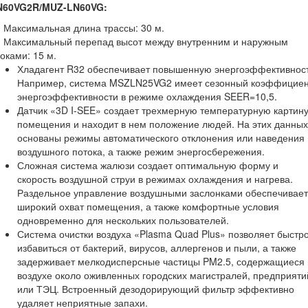
N60VG2R/MUZ-LN60VG:
Максимальная длина трассы: 30 м.
Максимальный перепад высот между внутренним и наружным
оками: 15 м.
Хладагент R32 обеспечивает повышенную энергоэффективност
Например, система MSZLN25VG2 имеет сезонный коэффицие
энергоэффективности в режиме охлаждения SEER=10,5.
Датчик «3D I-SEE» создает трехмерную температурную картин
помещения и находит в нем положение людей. На этих данных
основаны режимы автоматического отклонения или наведения
воздушного потока, а также режим энергосбережения.
Сложная система жалюзи создает оптимальную форму и
скорость воздушной струи в режимах охлаждения и нагрева.
Раздельное управление воздушными заслонками обеспечивает
широкий охват помещения, а также комфортные условия
одновременно для нескольких пользователей.
Система очистки воздуха «Plasma Quad Plus» позволяет быстр
избавиться от бактерий, вирусов, аллергенов и пыли, а также
задерживает мелкодисперсные частицы PM2.5, содержащиеся 
воздухе около оживленных городских магистралей, предприяти
или ТЭЦ. Встроенный дезодорирующий фильтр эффективно
удаляет неприятные запахи.