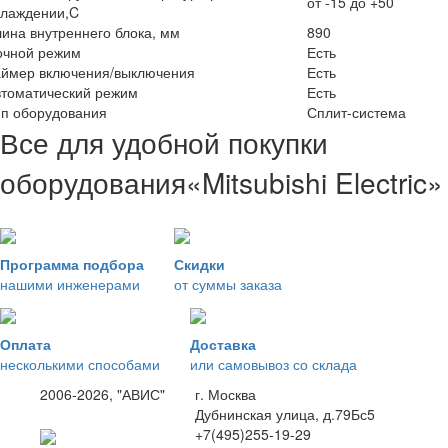
от -15 до +50
хлаждении,C
ина внутреннего блока, мм
890
очной режим
Есть
аймер включения/выключения
Есть
втоматический режим
Есть
ип оборудования
Сплит-система
Все для удобной покупки
оборудования
«Mitsubishi Electric»
Программа подбора
Скидки
нашими инженерами
от суммы заказа
Оплата
Доставка
несколькими способами
или самовывоз со склада
2006-2026, "АВИС"
г. Москва
Дубнинская улица, д.79Бс5
+7(495)255-19-29