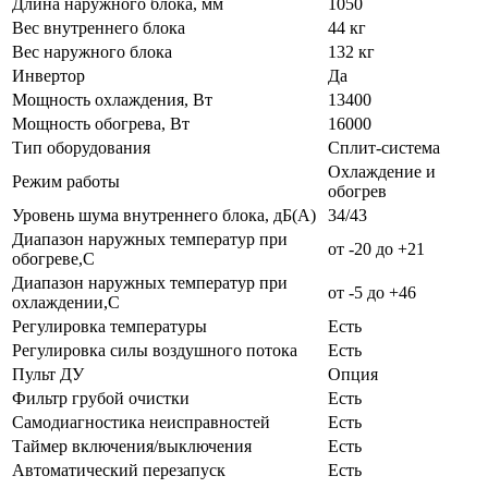
Длина наружного блока, мм
1050
Вес внутреннего блока
44 кг
Вес наружного блока
132 кг
Инвертор
Да
Мощность охлаждения, Вт
13400
Мощность обогрева, Вт
16000
Тип оборудования
Сплит-система
Охлаждение и
Режим работы
обогрев
Уровень шума внутреннего блока, дБ(А)
34/43
Диапазон наружных температур при
от -20 до +21
обогреве,C
Диапазон наружных температур при
от -5 до +46
охлаждении,C
Регулировка температуры
Есть
Регулировка силы воздушного потока
Есть
Пульт ДУ
Опция
Фильтр грубой очистки
Есть
Самодиагностика неисправностей
Есть
Таймер включения/выключения
Есть
Автоматический перезапуск
Есть