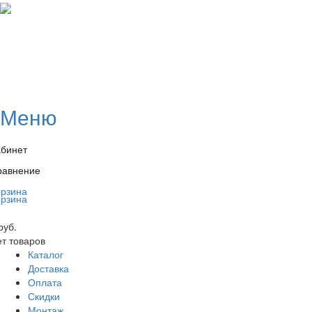
Меню
абинет
равнение
орзина
орзина
руб.
т товаров
Каталог
Доставка
Оплата
Скидки
Монтаж