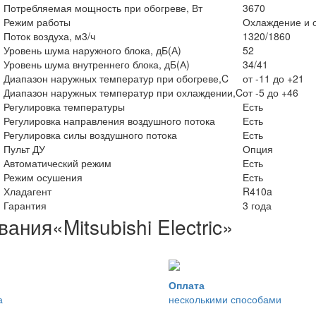
Потребляемая мощность при обогреве, Вт
3670
Режим работы
Охлаждение и 
Поток воздуха, м3/ч
1320/1860
Уровень шума наружного блока, дБ(А)
52
Уровень шума внутреннего блока, дБ(А)
34/41
Диапазон наружных температур при обогреве,C
от -11 до +21
Диапазон наружных температур при охлаждении,C
от -5 до +46
Регулировка температуры
Есть
Регулировка направления воздушного потока
Есть
Регулировка силы воздушного потока
Есть
Пульт ДУ
Опция
Автоматический режим
Есть
Режим осушения
Есть
Хладагент
R410a
Гарантия
3 года
ования
«Mitsubishi Electric»
Оплата
а
несколькими способами