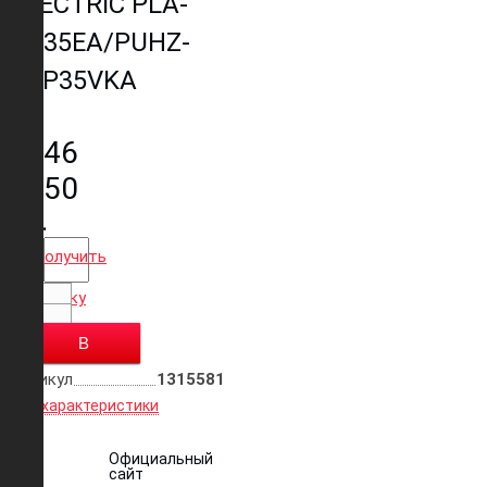
ELECTRIC PLA-
RP35EA/PUHZ-
ZRP35VKA
246
250
р.
Получить
скидку
В
Артикул
1315581
корзину
Все характеристики
Официальный
сайт