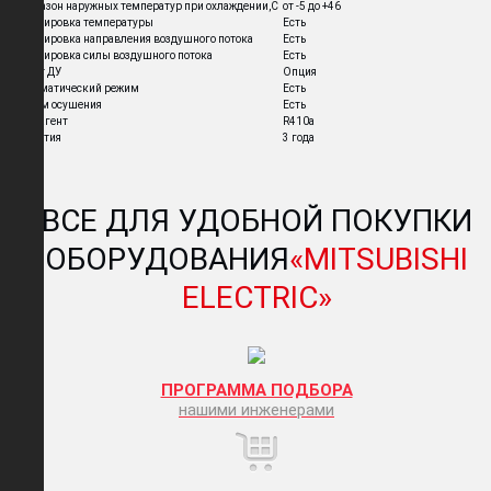
Диапазон наружных температур при охлаждении,C
от -5 до +46
Регулировка температуры
Есть
Регулировка направления воздушного потока
Есть
Регулировка силы воздушного потока
Есть
Пульт ДУ
Опция
Автоматический режим
Есть
Режим осушения
Есть
Хладагент
R410a
Гарантия
3 года
ВСЕ ДЛЯ УДОБНОЙ ПОКУПКИ
ОБОРУДОВАНИЯ
«MITSUBISHI
ELECTRIC»
ПРОГРАММА ПОДБОРА
нашими инженерами