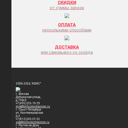
СКИДКИ
от суммы заказа
ОПЛАТА
несколькими способами
ДОСТАВКА
или самовывоз со склада
2006-2026, "АВИС"
г. Москва
Дубнинская улица,
д.79Бс5
+7(495)255-19-29
msk@mitsubishiaircon.ru
г. Санкт-Петербург
ул. Кантемировская
д.4
+7(812)245-33-53
spb@mitsubishiaircon.ru
г. Ростов-на-Дону