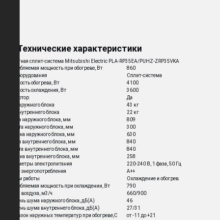
Технические характеристики
Кассетная сплит-система Mitsubishi Electric PLA-RP35EA/PUHZ-ZRP35VKA
Потребляемая мощность при обогреве, Вт
860
Тип оборудования
Сплит-система
Мощность обогрева, Вт
4100
Мощность охлаждения, Вт
3600
Инвертор
Да
Вес наружного блока
43 кг
Вес внутреннего блока
22 кг
Длина наружного блока, мм
809
Высота наружного блока, мм
300
Ширина наружного блока, мм
630
Длина внутреннего блока, мм
840
Высота внутреннего блока, мм
840
Ширина внутреннего блока, мм
258
Параметры электропитания
220-240 В, 1 фаза, 50 Гц
Класс энергопотребления
A++
Режим работы
Охлаждение и обогрев
Потребляемая мощность при охлаждении, Вт
790
Поток воздуха, м3/ч
660/900
Уровень шума наружного блока, дБ(А)
46
Уровень шума внутреннего блока, дБ(А)
27/31
Диапазон наружных температур при обогреве,C
от -11 до +21