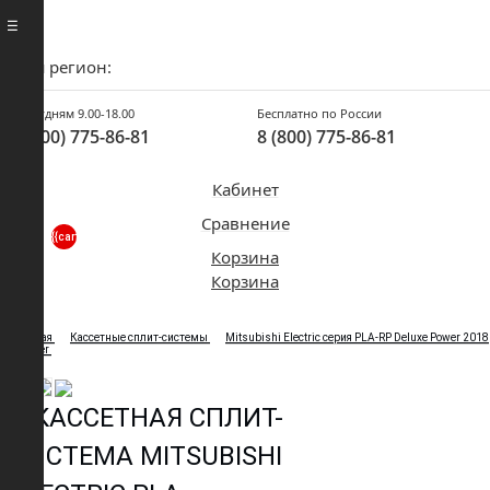
Ваш регион:
По будням 9.00-18.00
Бесплатно по России
8 (800) 775-86-81
8 (800) 775-86-81
Кабинет
Сравнение
{{cart.count}}
Корзина
Корзина
Главная
Кассетные сплит-системы
Mitsubishi Electric серия PLA-RP Deluxe Power 2018
Inverter
КАССЕТНАЯ СПЛИТ-
СИСТЕМА MITSUBISHI