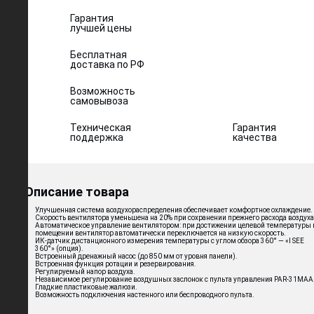
Гарантия
лучшей цены
Бесплатная
доставка по РФ
Возможность
самовывоза
Техническая
Гарантия
поддержка
качества
Описание товара
Улучшенная система воздухораспределения обеспечивает комфортное охлаждение.
Скорость вентилятора уменьшена на 20% при сохранении прежнего расхода воздуха
Автоматическое управление вентилятором: при достижении целевой температуры 
помещении вентилятор автоматически переключается на низкую скорость.
ИК-датчик дистанционного измерения температуры с углом обзора 360° — «I SEE
360°» (опция).
Встроенный дренажный насос (до 850 мм от уровня панели).
Встроенная функция ротации и резервирования.
Регулируемый напор воздуха.
Независимое регулирование воздушных заслонок с пульта управления PAR-31MAA
Гладкие пластиковые жалюзи.
Возможность подключения настенного или беспроводного пульта.