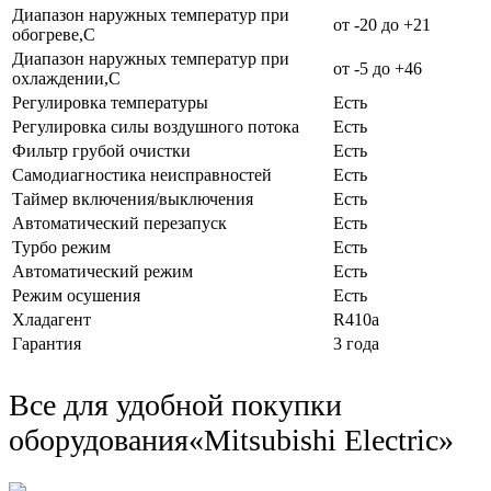
Диапазон наружных температур при
от -20 до +21
обогреве,C
Диапазон наружных температур при
от -5 до +46
охлаждении,C
Регулировка температуры
Есть
Регулировка силы воздушного потока
Есть
Фильтр грубой очистки
Есть
Самодиагностика неисправностей
Есть
Таймер включения/выключения
Есть
Автоматический перезапуск
Есть
Турбо режим
Есть
Автоматический режим
Есть
Режим осушения
Есть
Хладагент
R410a
Гарантия
3 года
Все для удобной покупки
оборудования
«Mitsubishi Electric»