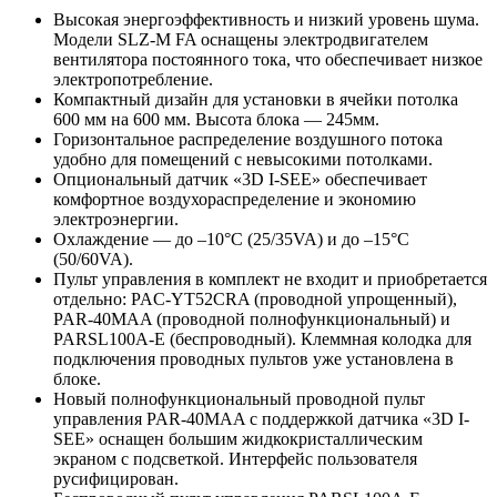
Высокая энергоэффективность и низкий уровень шума.
Модели SLZ-M FA оснащены электродвигателем
вентилятора постоянного тока, что обеспечивает низкое
электропотребление.
Компактный дизайн для установки в ячейки потолка
600 мм на 600 мм. Высота блока — 245мм.
Горизонтальное раcпределение воздушного потока
удобно для помещений с невысокими потолками.
Опциональный датчик «3D I-SEE» обеспечивает
комфортное воздухораспределение и экономию
электроэнергии.
Охлаждение — до –10°С (25/35VA) и до –15°С
(50/60VA).
Пульт управления в комплект не входит и приобретается
отдельно: PAC-YT52CRA (проводной упрощенный),
PAR-40MAA (проводной полнофункциональный) и
PARSL100A-E (беспроводный). Клеммная колодка для
подключения проводных пультов уже установлена в
блоке.
Новый полнофункциональный проводной пульт
управления PAR-40MAA с поддержкой датчика «3D I-
SEE» оснащен большим жидкокристаллическим
экраном с подсветкой. Интерфейс пользователя
русифицирован.