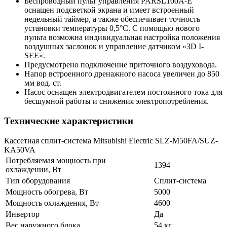
Беспроводный пульт управления PARSL100A-E
оснащен подсветкой экрана и имеет встроенный
недельный таймер, а также обеспечивает точность
установки температуры 0,5°С. С помощью нового
пульта возможна индивидуальная настройка положения
воздушных заслонок и управление датчиком «3D I-
SEE».
Предусмотрено подключение приточного воздуховода.
Напор встроенного дренажного насоса увеличен до 850
мм вод. ст.
Насос оснащен электродвигателем постоянного тока для
бесшумной работы и снижения электропотребления.
Технические характеристики
Кассетная сплит-система Mitsubishi Electric SLZ-M50FA/SUZ-
KA50VA
Потребляемая мощность при
1394
охлаждении, Вт
Тип оборудования
Сплит-система
Мощность обогрева, Вт
5000
Мощность охлаждения, Вт
4600
Инвертор
Да
Вес наружного блока
54 кг