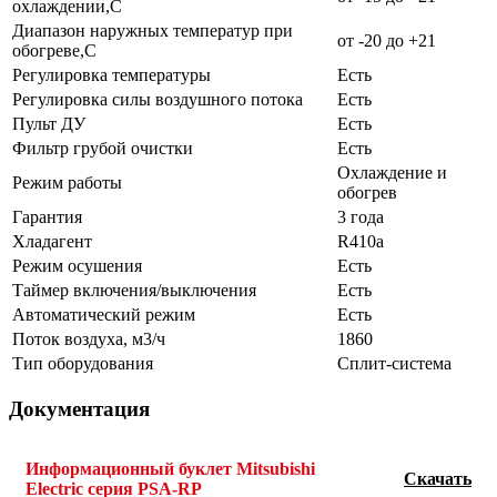
охлаждении,C
Диапазон наружных температур при
от -20 до +21
обогреве,C
Регулировка температуры
Есть
Регулировка силы воздушного потока
Есть
Пульт ДУ
Есть
Фильтр грубой очистки
Есть
Охлаждение и
Режим работы
обогрев
Гарантия
3 года
Хладагент
R410a
Режим осушения
Есть
Таймер включения/выключения
Есть
Автоматический режим
Есть
Поток воздуха, м3/ч
1860
Тип оборудования
Сплит-система
Документация
Информационный буклет Mitsubishi
Скачать
Electric серия PSA-RP